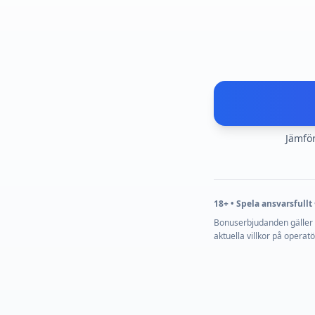
Jämför
18+ • Spela ansvarsfullt
Bonuserbjudanden gäller en
aktuella villkor på operat