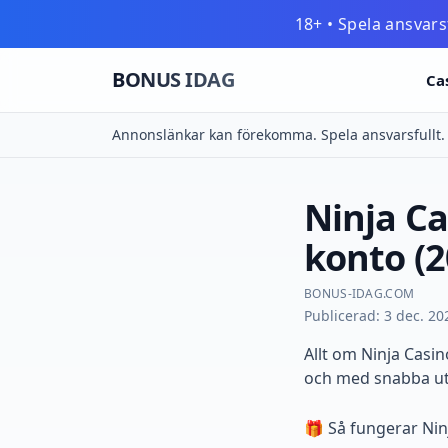
18+ • Spela ansvars
BONUS IDAG
Ca
Annonslänkar kan förekomma. Spela ansvarsfullt. 
Ninja Ca
konto (2
BONUS-IDAG.COM
Publicerad: 3 dec. 2
Allt om Ninja Casin
och med snabba ut
🎁 Så fungerar Nin