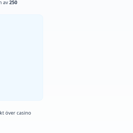
m av
250
ikt över
casino