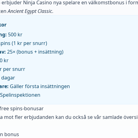
5
erbjuder Ninja Casino nya spelare en välkomstbonus i for
ten
Ancient Egypt Classic
.
kor
ng:
500 kr
pins (1 kr per snurr)
av:
25× (bonus + insättning)
0 kr
r per snurr
 dagar
are:
Gäller första insättningen
 Spelinspektionen
free spins-bonusar
nja mot fler erbjudanden kan du också se vår samlade övers
in bonus