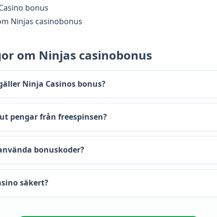
Casino bonus
om Ninjas casinobonus
gor om Ninjas casinobonus
gäller Ninja Casinos bonus?
 ut pengar från freespinsen?
 använda bonuskoder?
asino säkert?