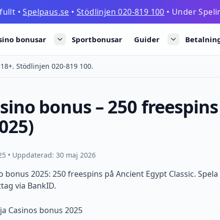
fullt •
Spelpaus.se
•
Stödlinjen 020-819 100
• Under Spelin
sino bonusar
Sportbonusar
Guider
Betalnin
18+. Stödlinjen 020-819 100.
sino bonus – 250 freespins
025)
025 • Uppdaterad: 30 maj 2026
o bonus 2025: 250 freespins på Ancient Egypt Classic. Spela
tag via BankID.
ja Casinos bonus 2025