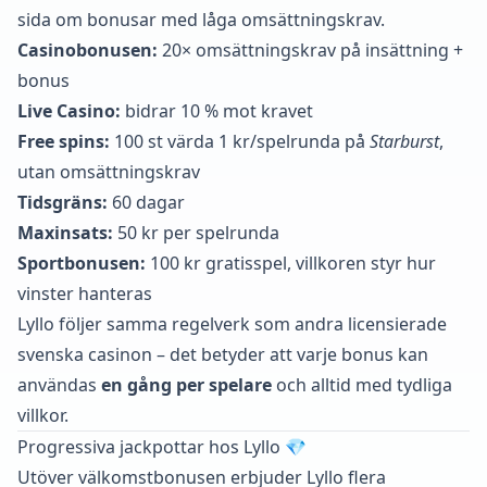
sida om
bonusar med låga omsättningskrav
.
Casinobonusen:
20× omsättningskrav på insättning +
bonus
Live Casino:
bidrar 10 % mot kravet
Free spins:
100 st värda 1 kr/spelrunda på
Starburst
,
utan omsättningskrav
Tidsgräns:
60 dagar
Maxinsats:
50 kr per spelrunda
Sportbonusen:
100 kr gratisspel, villkoren styr hur
vinster hanteras
Lyllo följer samma regelverk som andra licensierade
svenska casinon – det betyder att varje bonus kan
användas
en gång per spelare
och alltid med tydliga
villkor.
Progressiva jackpottar hos Lyllo 💎
Utöver välkomstbonusen erbjuder Lyllo flera