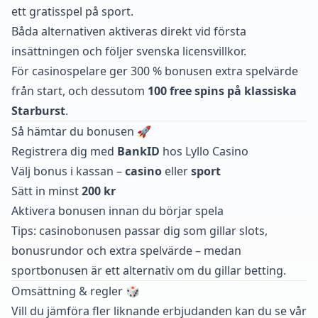
ett gratisspel på sport.
Båda alternativen aktiveras direkt vid första
insättningen och följer svenska licensvillkor.
För casinospelare ger 300 % bonusen extra spelvärde
från start, och dessutom
100 free spins på klassiska
Starburst
.
Så hämtar du bonusen 🚀
Registrera dig med
BankID
hos Lyllo Casino
Välj bonus i kassan –
casino
eller
sport
Sätt in minst
200 kr
Aktivera bonusen innan du börjar spela
Tips: casinobonusen passar dig som gillar slots,
bonusrundor och extra spelvärde – medan
sportbonusen är ett alternativ om du gillar betting.
Omsättning & regler 🎲
Vill du jämföra fler liknande erbjudanden kan du se vår