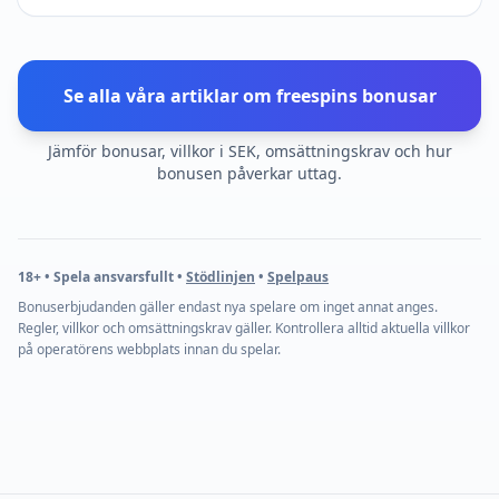
Se alla våra artiklar om freespins bonusar
Jämför bonusar, villkor i SEK, omsättningskrav och hur
bonusen påverkar uttag.
18+ • Spela ansvarsfullt •
Stödlinjen
•
Spelpaus
Bonuserbjudanden gäller endast nya spelare om inget annat anges.
Regler, villkor och omsättningskrav gäller. Kontrollera alltid aktuella villkor
på operatörens webbplats innan du spelar.