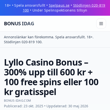
18+ • Spela ansvarsfullt •
Spelpaus.se
•
Stödlinjen 020-819
100
• Under Spelinspektionens tillsyn
BONUS IDAG
Annonslänkar kan förekomma. Spela ansvarsfullt. 18+.
Stödlinjen 020-819 100.
Lyllo Casino Bonus –
300% upp till 600 kr +
100 free spins eller 100
kr gratisspel
BONUS-IDAG.COM
Publicerad: 23 okt. 2025 • Uppdaterad: 30 maj 2026