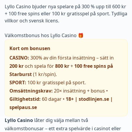
Lyllo Casino bjuder nya spelare på 300 % upp till 600 kr
+ 100 free spins eller 100 kr gratisspel på sport. Tydliga
villkor och svensk licens.
Välkomstbonus hos Lyllo Casino 🎁
Kort om bonusen
CASINO:
300% av din första insättning – sätt in
200 kr
och spela för
800 kr
+
100 free spins på
Starburst
(1 kr/spin).
SPORT:
100 kr gratisspel på sport.
Omsättningskrav:
20× insättning + bonus •
Giltighetstid:
60 dagar •
18+ | stodlinjen.se |
spelpaus.se
Lyllo Casino
låter dig välja mellan två
välkomstbonusar – ett extra spelvärde i casinot eller