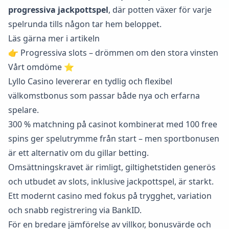
progressiva jackpottspel
, där potten växer för varje
spelrunda tills någon tar hem beloppet.
Läs gärna mer i artikeln
👉
Progressiva slots – drömmen om den stora vinsten
Vårt omdöme ⭐
Lyllo Casino levererar en tydlig och flexibel
välkomstbonus som passar både nya och erfarna
spelare.
300 % matchning på casinot kombinerat med 100 free
spins ger spelutrymme från start – men sportbonusen
är ett alternativ om du gillar betting.
Omsättningskravet är rimligt, giltighetstiden generös
och utbudet av slots, inklusive jackpottspel, är starkt.
Ett modernt casino med fokus på trygghet, variation
och snabb registrering via BankID.
För en bredare jämförelse av villkor, bonusvärde och